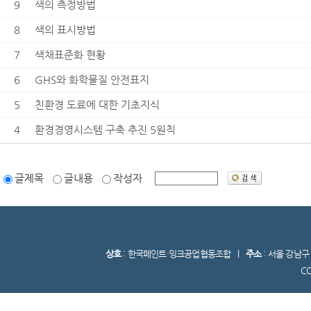
9
색의 측정방법
8
색의 표시방법
7
색채표준화 현황
6
GHS와 화학물질 안전표지
5
친환경 도료에 대한 기초지식
4
환경경영시스템 구축 추진 5원칙
글제목
글내용
작성자
상호
: 한국페인트·잉크공업협동조합 l
주소
: 서울 강남
C