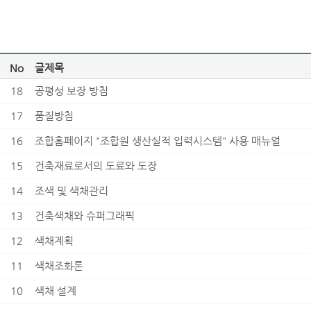
No
글제목
18
공평성 보장 방침
17
품질방침
16
조합홈페이지 "조합원 생산실적 입력시스템" 사용 매뉴얼
15
건축재료로서의 도료와 도장
14
조색 및 색채관리
13
건축색채와 슈퍼그래픽
12
색채계획
11
색채조화론
10
색채 설계