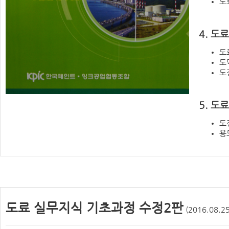
도
4. 도
도
도
도장
5. 
도
용
도료 실무지식 기초과정 수정2판
(2016.08.2