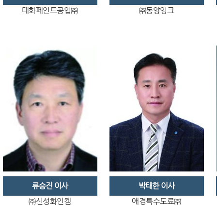
대화페인트공업㈜
㈜동양잉크
류승진 이사
박태한 이사
㈜신성화인켐
애경특수도료㈜