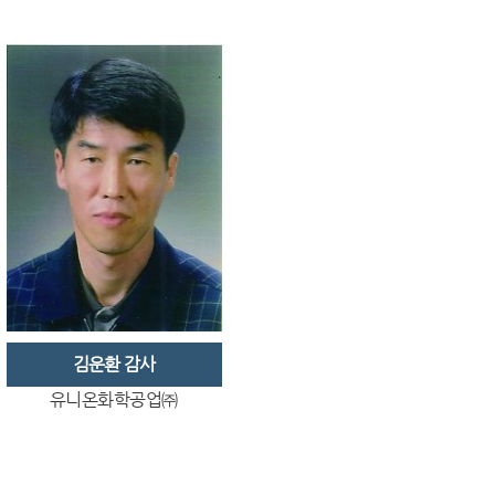
김운환 감사
유니온화학공업㈜