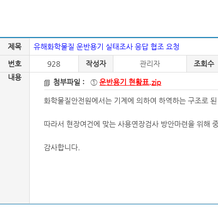
제목
유해화학물질 운반용기 실태조사 응답 협조 요청
번호
928
작성자
관리자
조회수
내용
첨부파일 :
①
운반용기 현황표.zip
화학물질안전원에서는 기계에 의하여 하역하는 구조로 된
따라서 현장여건에 맞는 사용연장검사 방안마련을 위해 
감사합니다.