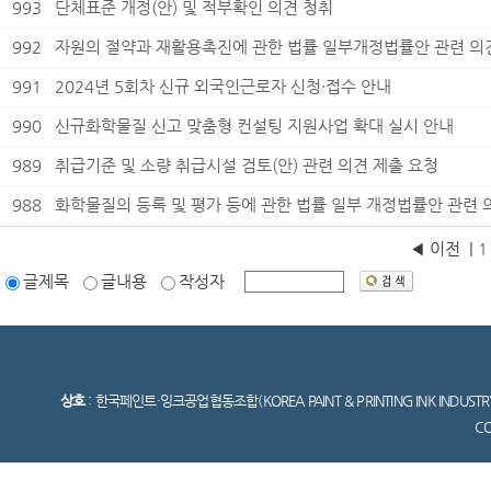
993
단체표준 개정(안) 및 적부확인 의견 청취
992
자원의 절약과 재활용촉진에 관한 법률 일부개정법률안 관련 의
991
2024년 5회차 신규 외국인근로자 신청·접수 안내
990
신규화학물질 신고 맞춤형 컨설팅 지원사업 확대 실시 안내
989
취급기준 및 소량 취급시설 검토(안) 관련 의견 제출 요청
988
화학물질의 등록 및 평가 등에 관한 법률 일부 개정법률안 관련 
◀ 이전
|
1 
글제목
글내용
작성자
상호
: 한국페인트·잉크공업협동조합(KOREA PAINT & PRINTING INK INDUSTR
C