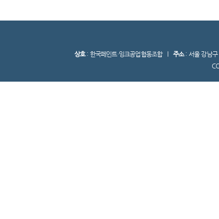
상호
: 한국페인트·잉크공업협동조합 l
주소
: 서울 강남
C