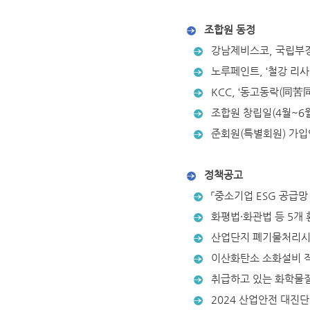
조합원 동정
강남제비스코, 국립부경
노루페인트, ‘철강 리사
KCC, ‘동고동락(同苦同
조합원 창립일(4월~6월
준회원(특별회원) 가입
정책공고
「중소기업 ESG 공급망
화평법·화관법 등 5개 
산업단지 폐기물처리시
이산화탄소 소화설비 작
취급하고 있는 화학물질
2024 산업안전 대진단