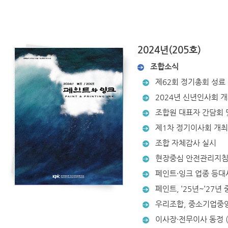
2024년(205호)
조합소식
제62회 정기총회 성료
2024년 신년인사회 
조합원 대표자 간담회 
제1차 정기이사회 개최
조합 자체감사 실시
현장중심 안전관리지침서
페인트·잉크 업종 등대
페인트, ’25년~’27
우리조합, 중소기업중앙
이사장·전무이사 동정 (2