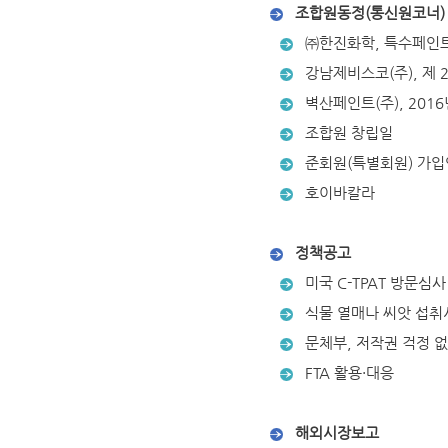
조합원동정(통신원코너)
㈜한진화학, 특수페인트 해
강남제비스코(주), 제 
벽산페인트(주), 2016
조합원 창립일
준회원(특별회원) 가입
호이바칼라
정책공고
미국 C-TPAT 방문심사
식물 열매나 씨앗 섭취
문체부, 저작권 걱정 없
FTA 활용·대응
해외시장보고