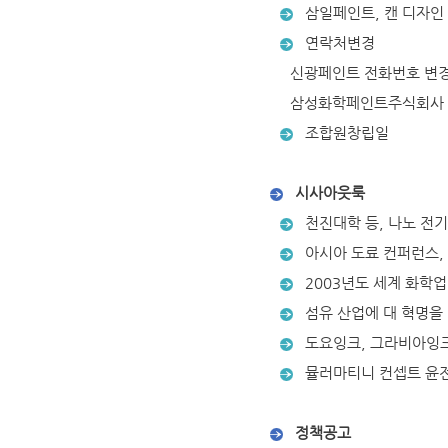
삼일페인트, 캔 디자인
연락처변경
신광페인트 전화번호 변경
삼성화학페인트주식회사
조합원창립일
시사아웃룩
천진대학 등, 나노 전기
아시아 도료 컨퍼런스, 
2003년도 세계 화학업
섬유 산업에 대 혁명을
도요잉크, 그라비아잉크
뮬러마티니 컨셉트 윤전
정책공고