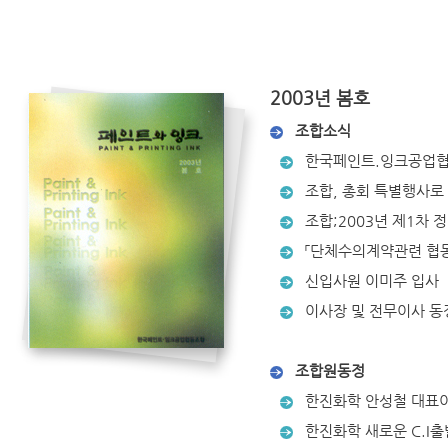
2003년 봄호
조합소식
한국페인트.잉크공업협동
조합, 총회 특별행사로 
조합;2003년 제1차 
「단체수의계약관련 협동
신입사원 이미주 입사
이사장 및 전무이사 동정(
조합원동정
한진화학 안성철 대표이
한진화학 새로운 C.I출