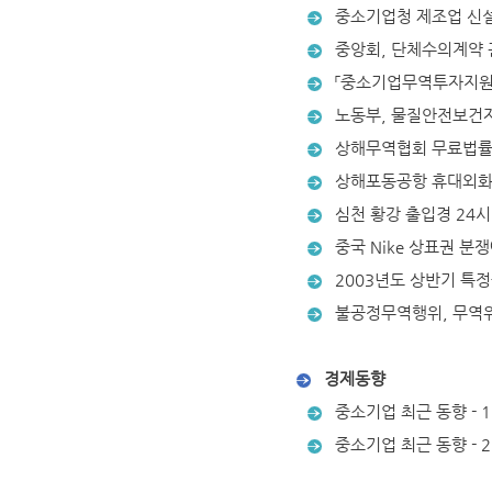
중소기업청 제조업 신설
중앙회, 단체수의계약 관
「중소기업무역투자지원
노동부, 물질안전보건자료
상해무역협회 무료법률
상해포동공항 휴대외화
심천 황강 출입경 24시
중국 Nike 상표권 분
2003년도 상반기 특
불공정무역행위, 무역위
경제동향
중소기업 최근 동향 - 1
중소기업 최근 동향 - 2