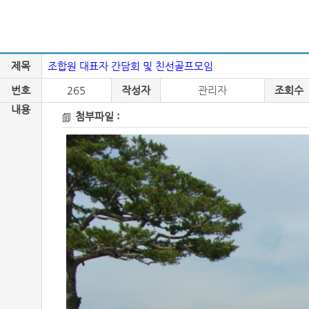
제목
조합원 대표자 간담회 및 친선골프모임
번호
265
작성자
관리자
조회수
내용
첨부파일 :