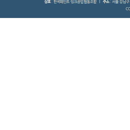
상호
: 한국페인트·잉크공업협동조합 l
주소
: 서울 강남
C